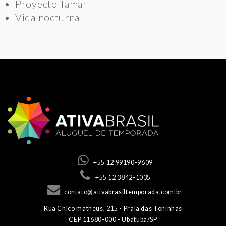
Proyecto Tamar
Vida nocturna
CONTATOS
+55 12 99190-9609
+55 12 3842-1035
contato@ativabrasiltemporada.com.br
ENDEREÇO
Rua Chico matheus, 215 - Praia das Toninhas
CEP 11680-000 - Ubatuba/SP